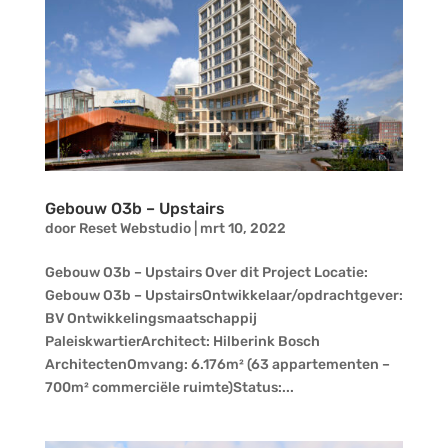
Gebouw O3b – Upstairs
door
Reset Webstudio
|
mrt 10, 2022
Gebouw O3b – Upstairs Over dit Project Locatie:
Gebouw O3b – UpstairsOntwikkelaar/opdrachtgever:
BV Ontwikkelingsmaatschappij
PaleiskwartierArchitect: Hilberink Bosch
ArchitectenOmvang: 6.176m² (63 appartementen –
700m² commerciële ruimte)Status:...