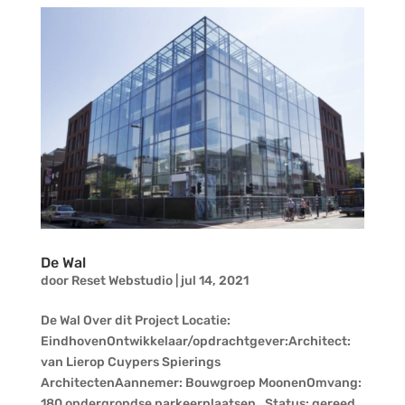
De Wal
door
Reset Webstudio
|
jul 14, 2021
De Wal Over dit Project Locatie:
EindhovenOntwikkelaar/opdrachtgever:Architect:
van Lierop Cuypers Spierings
ArchitectenAannemer: Bouwgroep MoonenOmvang:
180 ondergrondse parkeerplaatsen, Status: gereed